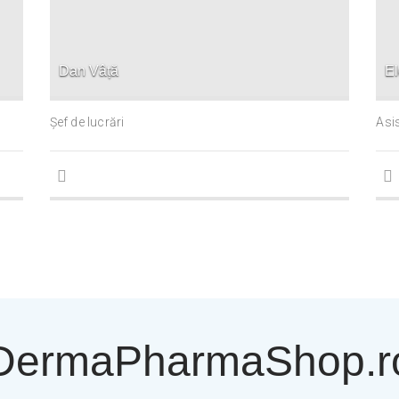
Dan Vâță
E
Șef de lucrări
Asis
DermaPharmaShop.r