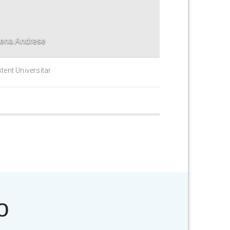
lena Andrese
tent Universitar
o