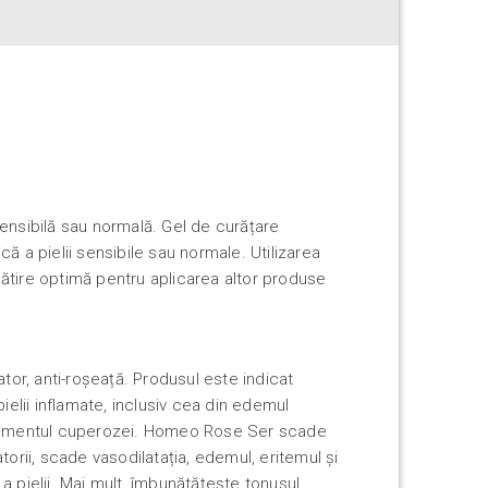
ensibilă sau normală. Gel de curățare
ă a pielii sensibile sau normale. Utilizarea
ătire optimă pentru aplicarea altor produse
ator, anti-roșeață. Produsul este indicat
pielii inflamate, inclusiv cea din edemul
atamentul cuperozei. Homeo Rose Ser scade
torii, scade vasodilatația, edemul, eritemul și
a pielii. Mai mult, îmbunătățește tonusul