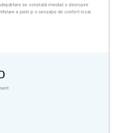
ndepărtare se constată imediat o desroșire
elare a pielii și o senzație de confort local.
o
ament