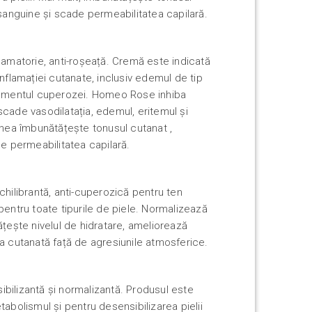
 sanguine și scade permeabilitatea capilară.
lamatorie, anti-roșeață. Cremă este indicată
inflamației cutanate, inclusiv edemul de tip
atamentul cuperozei. Homeo Rose inhiba
cade vasodilatația, edemul, eritemul și
enea îmbunătățește tonusul cutanat ,
de permeabilitatea capilară.
chilibrantă, anti-cuperozică pentru ten
pentru toate tipurile de piele. Normalizează
ățește nivelul de hidratare, ameliorează
a cutanată față de agresiunile atmosferice.
bilizantă și normalizantă. Produsul este
tabolismul și pentru desensibilizarea pielii