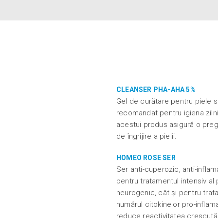
CLEANSER PHA-AHA 5%
Gel de curătare pentru piele s
recomandat pentru igiena zilnic
acestui produs asigură o preg
de îngrijire a pielii.
HOMEO ROSE SER
Ser anti-cuperozic, anti-inflam
pentru tratamentul intensiv al 
neurogenic, cât și pentru tr
numărul citokinelor pro-inflama
reduce reactivitatea crescută 