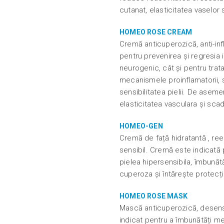
cutanat, elasticitatea vaselor
HOMEO ROSE CREAM
Cremă anticuperozică, anti-inf
pentru prevenirea și regresia 
neurogenic, cât și pentru tr
mecanismele proinflamatorii, s
sensibilitatea pielii. De asem
elasticitatea vasculara și sca
HOMEO-GEN
Cremă de față hidratantă , ree
sensibil. Cremă este indicată 
pielea hipersensibila, îmbunăt
cuperoza și întărește protecți
HOMEO ROSE MASK
Mască anticuperozică, desensi
indicat pentru a îmbunătăți me